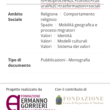
ni+reciproche%2C+conflitti+cult
urali%2C+trasformazioni+sociali
Ambito
Religione
Comportamento
Sociale
religioso
Spazio
Mobilità geografica e
processi migratori
Valori
Identità
Valori
Modelli culturali
Valori
Sistema dei valori
Tipo di
Pubblicazioni - Monografia
documento
Progetto realizzato da
Con il contributo di