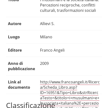
Percezioni reciproche, conflitti
culturali, trasformazioni sociali
Autore
Allievi S.
Luogo
Milano
Editore
Franco Angeli
Anno di
2009
pubblicazione
Link al
http://www.francoangeli.it/Ricerc
documento
a/Scheda_Libro.asp?
ID=16951&Tipo=Libro&strRicerc
aTesto=&titolo=i+musulmani+e+
Classificazione
la+societa+italiana%2E+percezio