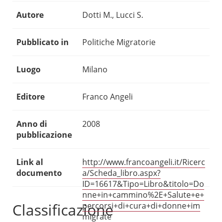
Autore
Dotti M., Lucci S.
Pubblicato in
Politiche Migratorie
Luogo
Milano
Editore
Franco Angeli
Anno di
2008
pubblicazione
Link al
http://www.francoangeli.it/Ricerc
documento
a/Scheda_libro.aspx?
ID=16617&Tipo=Libro&titolo=Do
nne+in+cammino%2E+Salute+e+
Classificazione
percorsi+di+cura+di+donne+im
migrate