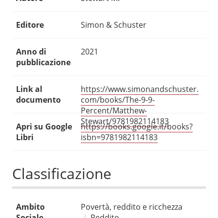
Editore
Simon & Schuster
Anno di
2021
pubblicazione
Link al
https://www.simonandschuster.
documento
com/books/The-9-9-
Percent/Matthew-
Stewart/9781982114183
Apri su Google
https://books.google.it/books?
Libri
isbn=9781982114183
Classificazione
Ambito
Povertà, reddito e ricchezza
Sociale
Reddito