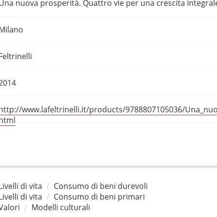
Una nuova prosperità. Quattro vie per una crescita integral
Milano
Feltrinelli
2014
http://www.lafeltrinelli.it/products/9788807105036/Una_nu
html
Livelli di vita
Consumo di beni durevoli
Livelli di vita
Consumo di beni primari
Valori
Modelli culturali