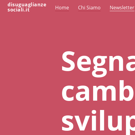
disuguaglianze
Home
Chi Siamo
Newsletter
sociali.it
Segna
camb
svilu