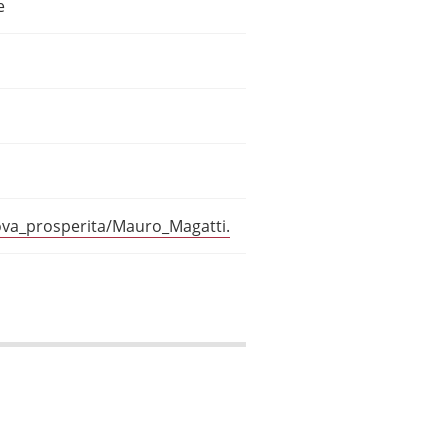
e
ova_prosperita/Mauro_Magatti.