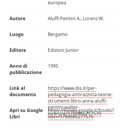
europea
Autore
Aluffi Pentini A., Lorenz W.
Luogo
Bergamo
Editore
Edizioni Junior
Anno di
1995
pubblicazione
Link al
https://www.ibs.it/per-
documento
pedagogia-antirazzista-teorie-
strumenti-libro-anna-aluffi-
pentini-walter-
Apri su Google
https://books.google.it/books?
lorenz/e/9788886277570
Libri
isbn=9788886277570