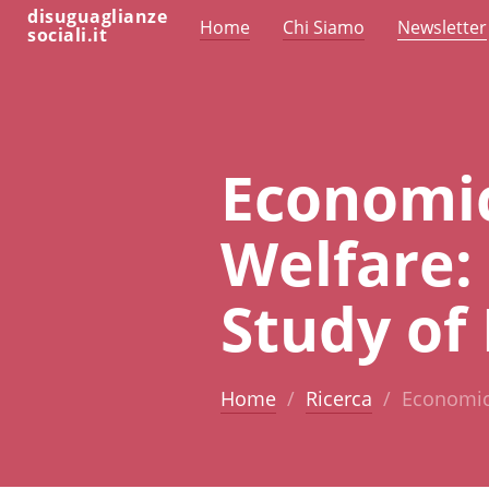
disuguaglianze
Home
Chi Siamo
Newsletter
sociali.it
Economic
Welfare:
Study of
Home
Ricerca
Economic