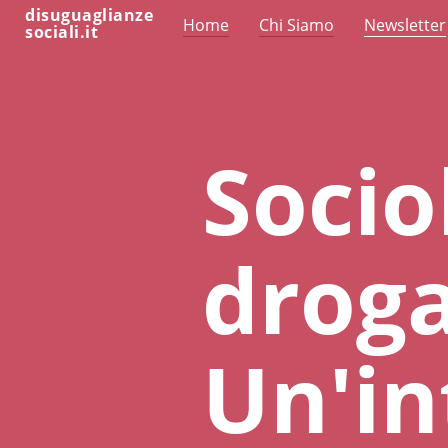
disuguaglianze
Home
Chi Siamo
Newsletter
sociali.it
Socio
droga
Un'in