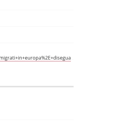
mmigrati+in+europa%2E+disegua