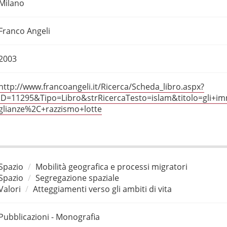
Milano
Franco Angeli
2003
http://www.francoangeli.it/Ricerca/Scheda_libro.aspx?
ID=11295&Tipo=Libro&strRicercaTesto=islam&titolo=gli+i
glianze%2C+razzismo+lotte
Spazio
Mobilità geografica e processi migratori
Spazio
Segregazione spaziale
Valori
Atteggiamenti verso gli ambiti di vita
Pubblicazioni - Monografia