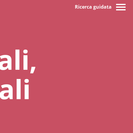
Ricerca guidata
li,
ali