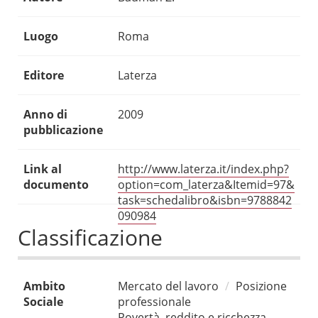
Luogo
Roma
Editore
Laterza
Anno di
2009
pubblicazione
Link al
http://www.laterza.it/index.php?
documento
option=com_laterza&Itemid=97&
task=schedalibro&isbn=9788842
090984
Classificazione
Ambito
Mercato del lavoro
Posizione
Sociale
professionale
Povertà, reddito e ricchezza