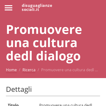
disuguaglianze
sociali.it
Promuovere
una cultura
dedl dialogo
Home
Ricerca
Promuovere una cultura dedl …
Dettagli
Titolo
Promuovere una cultura dedl