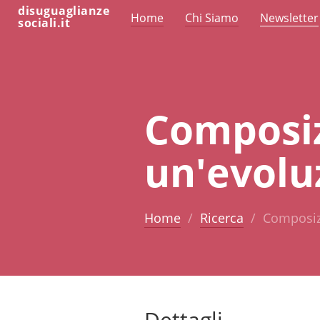
disuguaglianze
Home
Chi Siamo
Newsletter
sociali.it
Composiz
un'evolu
Home
Ricerca
Composizi
Dettagli