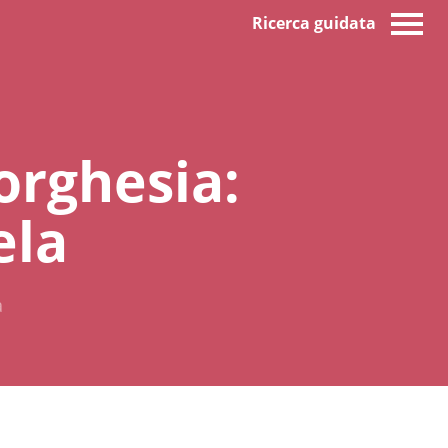
Ricerca guidata
orghesia:
ela
a