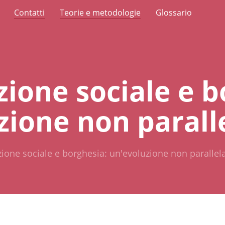
Contatti
Teorie e metodologie
Glossario
ione sociale e b
zione non parall
one sociale e borghesia: un'evoluzione non parallel