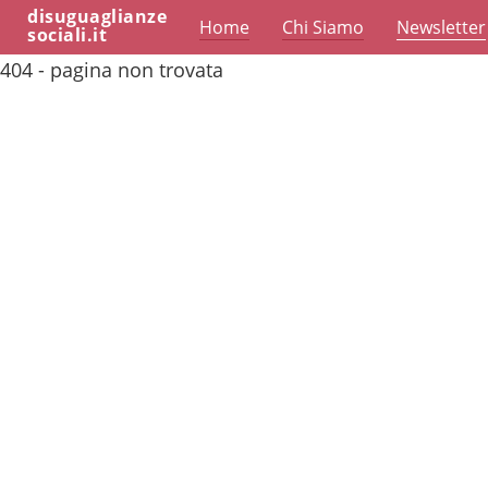
disuguaglianze
Home
Chi Siamo
Newsletter
sociali.it
404 - pagina non trovata