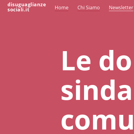
disuguaglianze
Home
Chi Siamo
Newsletter
sociali.it
Le do
sinda
comu