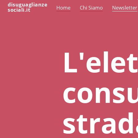
disuguaglianze
Home
Chi Siamo
Newsletter
sociali.it
L'ele
consu
strad