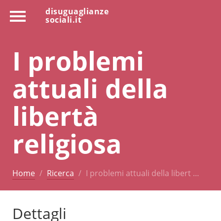
disuguaglianze
sociali.it
I problemi
attuali della
libertà
religiosa
Home
Ricerca
I problemi attuali della libert …
Dettagli