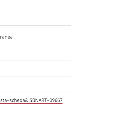
oranea
?vista=scheda&ISBNART=09667