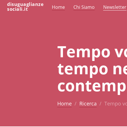
disuguaglianze
Home
Chi Siamo
Newsletter
sociali.it
Tempo vo
tempo ne
contemp
Home
Ricerca
Tempo vo