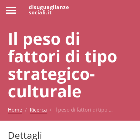
disuguaglianze
sociali.it
Il peso di
fattori di tipo
strategico-
culturale
Home
Ricerca
Il peso di fattori di tipo …
Dettagli