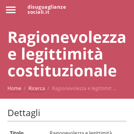
disuguaglianze
sociali.it
Ragionevolezza
e legittimità
costituzionale
Home
Ricerca
Ragionevolezza e legittimit …
Dettagli
Titolo
Ragionevolezza e legittimità