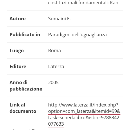
costituzionali fondamentali: Kant
Autore
Somaini E.
Pubblicato in
Paradigmi dell'uguaglianza
Luogo
Roma
Editore
Laterza
Anno di
2005
pubblicazione
Link al
http://www.laterza.it/index.php?
documento
option=com_laterza&Itemid=99&
task=schedalibro&isbn=9788842
077633