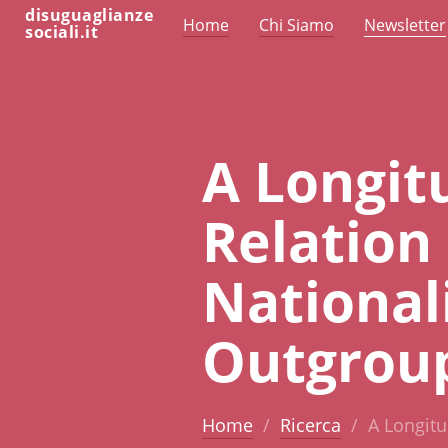
disuguaglianze
Home
Chi Siamo
Newsletter
sociali.it
A Longitu
Relatio
National
Outgrou
Home
Ricerca
A Longitu