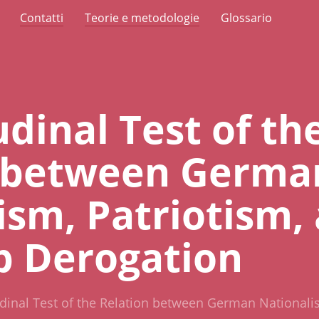
Contatti
Teorie e metodologie
Glossario
dinal Test of th
n between Germa
ism, Patriotism,
p Derogation
dinal Test of the Relation between German Nationali