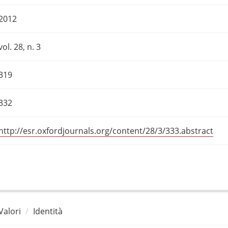
2012
vol. 28, n. 3
319
332
http://esr.oxfordjournals.org/content/28/3/333.abstract
Valori
Identità