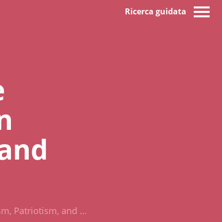
Ricerca guidata
e
n
 and
sm, Patriotism, and …