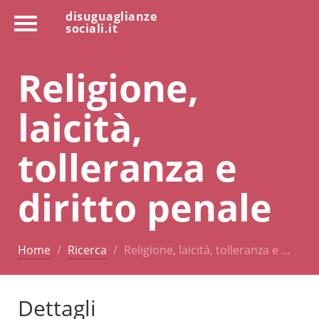
disuguaglianze
sociali.it
Religione,
laicità,
tolleranza e
diritto penale
Home
Ricerca
Religione, laicità, tolleranza e …
Dettagli