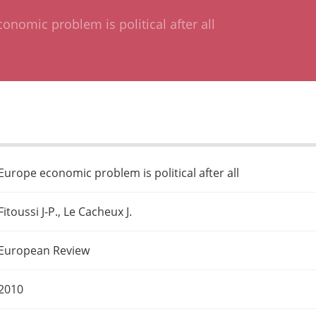
onomic problem is political after all
Europe economic problem is political after all
Fitoussi J-P., Le Cacheux J.
European Review
2010