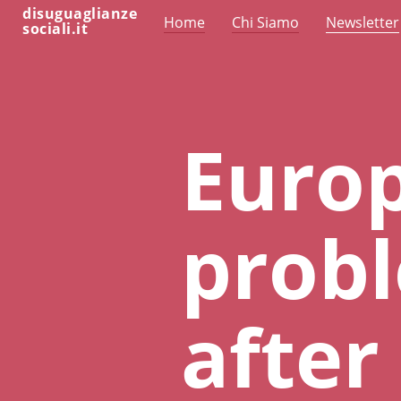
disuguaglianze
Home
Chi Siamo
Newsletter
sociali.it
Euro
probl
after 