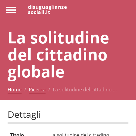
disuguaglianze
sociali.it
La solitudine
del cittadino
globale
Home
Ricerca
La solitudine del cittadino …
Dettagli
Titolo
La solitudine del cittadino