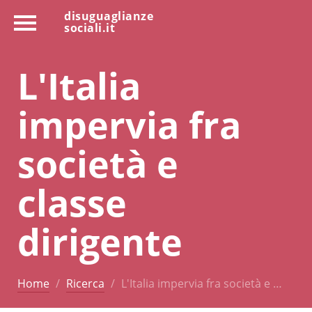
disuguaglianze
sociali.it
L'Italia
impervia fra
società e
classe
dirigente
Home
Ricerca
L'Italia impervia fra società e …