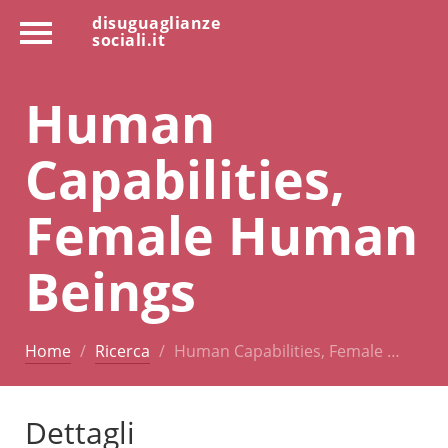
disuguaglianze
sociali.it
Human
Capabilities,
Female Human
Beings
Home
Ricerca
Human Capabilities, Female …
Dettagli