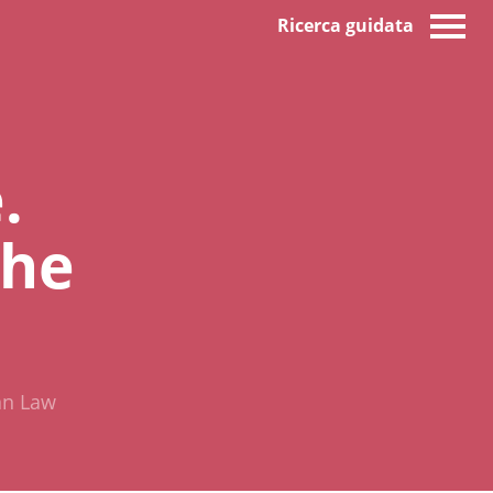
Ricerca guidata
.
the
an Law