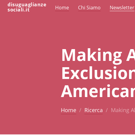
disuguaglianze
Home
Chi Siamo
Newsletter
sociali.it
Making A
Exclusion
America
Home
Ricerca
Making Al