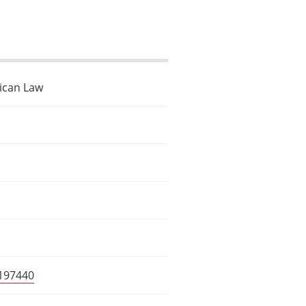
rican Law
0197440