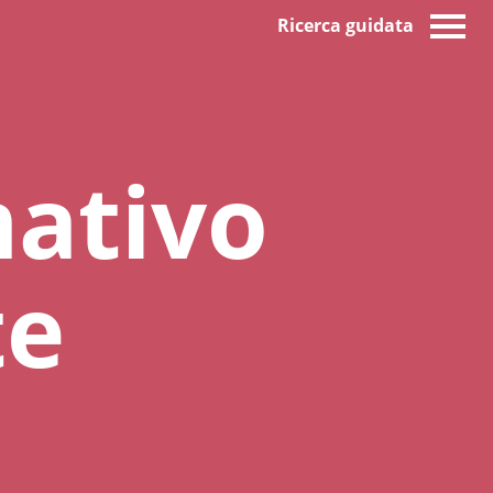
Ricerca guidata
mativo
te