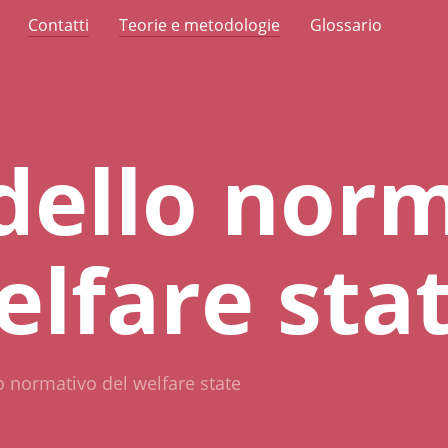
Contatti
Teorie e metodologie
Glossario
dello nor
elfare sta
o normativo del welfare state