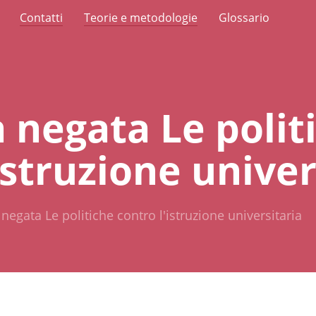
Contatti
Teorie e metodologie
Glossario
 negata Le polit
istruzione univer
 negata Le politiche contro l'istruzione universitaria