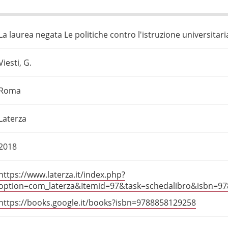
La laurea negata Le politiche contro l'istruzione universitari
Viesti, G.
Roma
Laterza
2018
https://www.laterza.it/index.php?
option=com_laterza&Itemid=97&task=schedalibro&isbn=9
https://books.google.it/books?isbn=9788858129258