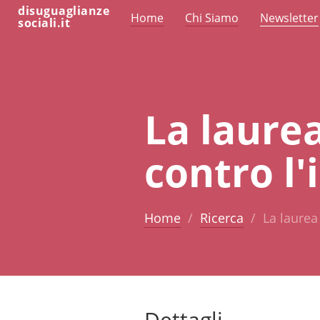
disuguaglianze
Home
Chi Siamo
Newsletter
sociali.it
La laurea
contro l'
Home
Ricerca
La laurea
Dettagli