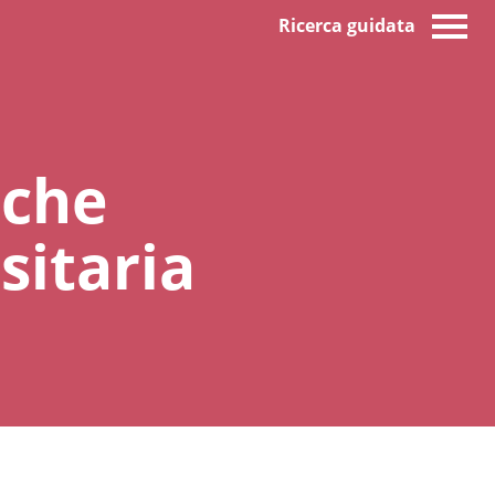
Ricerca guidata
iche
sitaria