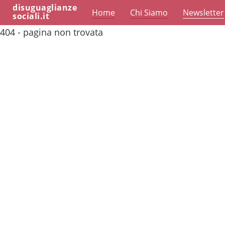
disuguaglianze
Home
Chi Siamo
Newsletter
sociali.it
404 - pagina non trovata