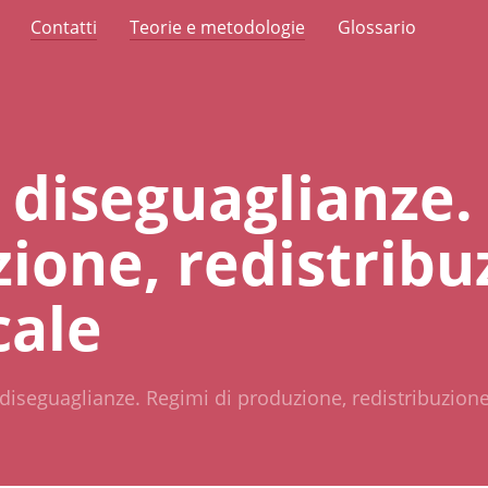
Contatti
Teorie e metodologie
Glossario
e diseguaglianze.
ione, redistribu
cale
 diseguaglianze. Regimi di produzione, redistribuzione,