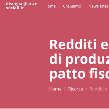
disuguaglianze
Home
Chi Siamo
Newsletter
sociali.it
Redditi 
di produz
patto fis
Home
Ricerca
Redditi e