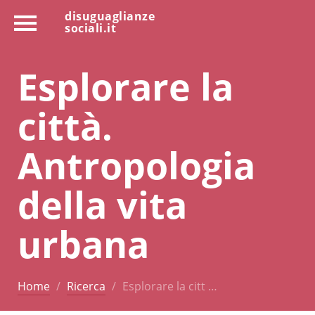
disuguaglianze
sociali.it
Esplorare la
città.
Antropologia
della vita
urbana
Home
Ricerca
Esplorare la citt …