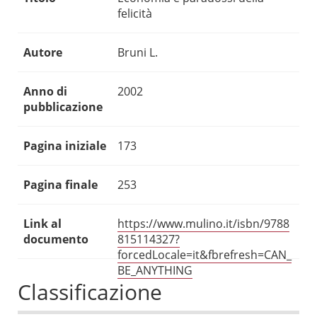
felicità
Autore
Bruni L.
Anno di
2002
pubblicazione
Pagina iniziale
173
Pagina finale
253
Link al
https://www.mulino.it/isbn/9788
documento
815114327?
forcedLocale=it&fbrefresh=CAN_
BE_ANYTHING
Classificazione