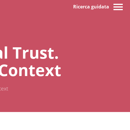
Ricerca guidata
l Trust.
-Context
text