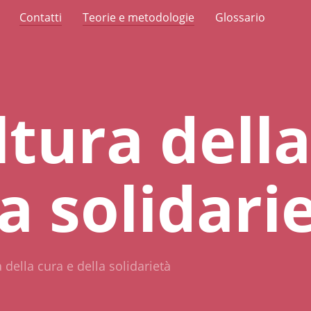
Contatti
Teorie e metodologie
Glossario
ltura dell
la solidari
 della cura e della solidarietà