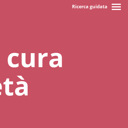
Ricerca guidata
a cura
età