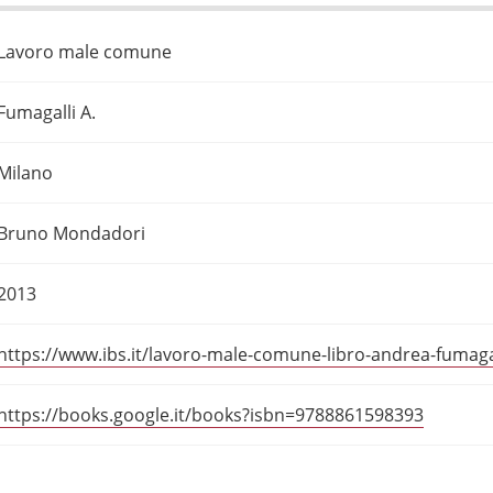
Lavoro male comune
Fumagalli A.
Milano
Bruno Mondadori
2013
https://www.ibs.it/lavoro-male-comune-libro-andrea-fumag
https://books.google.it/books?isbn=9788861598393