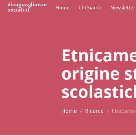
disuguaglianze
Home
Chi Siamo
Newsletter
sociali.it
Etnicame
origine s
scolasti
Home
Ricerca
Etnicamen