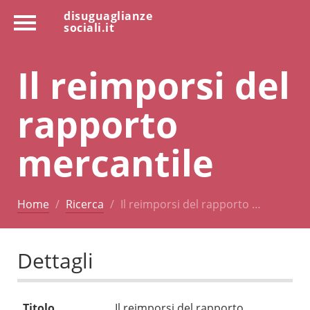
disuguaglianze
sociali.it
Il reimporsi del
rapporto
mercantile
Home
Ricerca
Il reimporsi del rapporto …
Dettagli
Titolo
Il reimporsi del rapporto