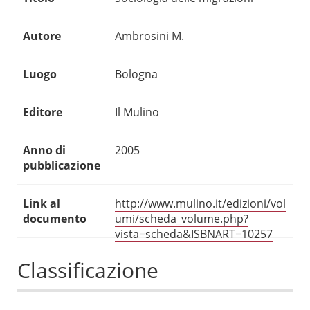
Autore
Ambrosini M.
Luogo
Bologna
Editore
Il Mulino
Anno di
2005
pubblicazione
Link al
http://www.mulino.it/edizioni/vol
documento
umi/scheda_volume.php?
vista=scheda&ISBNART=10257
Classificazione