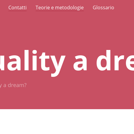
Contatti
Teorie e metodologie
Glossario
uality a d
ty a dream?