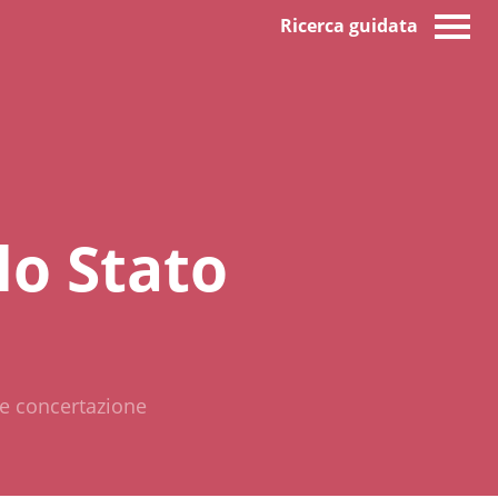
Ricerca guidata
lo Stato
 e concertazione