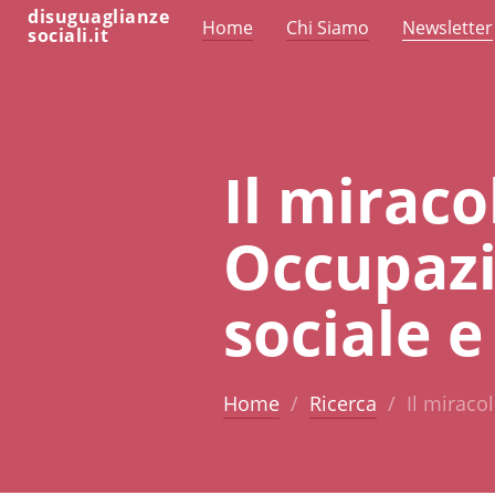
disuguaglianze
Home
Chi Siamo
Newsletter
sociali.it
Il miraco
Occupazi
sociale 
Home
Ricerca
Il miraco