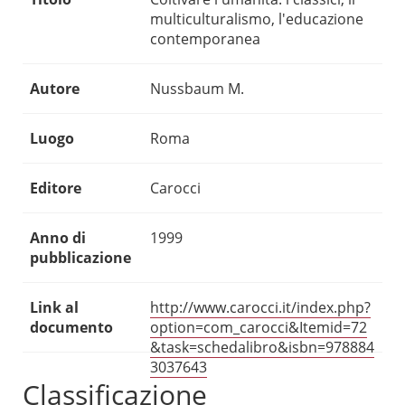
multiculturalismo, l'educazione
contemporanea
Autore
Nussbaum M.
Luogo
Roma
Editore
Carocci
Anno di
1999
pubblicazione
Link al
http://www.carocci.it/index.php?
documento
option=com_carocci&Itemid=72
&task=schedalibro&isbn=978884
3037643
Classificazione