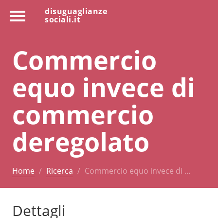
disuguaglianze
sociali.it
Commercio
equo invece di
commercio
deregolato
Home
Ricerca
Commercio equo invece di …
Dettagli