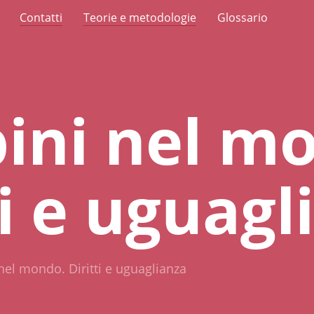
Contatti
Teorie e metodologie
Glossario
ini nel m
ti e uguagl
el mondo. Diritti e uguaglianza