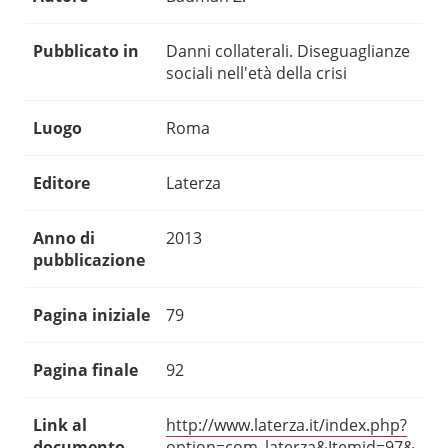
Pubblicato in
Danni collaterali. Diseguaglianze
sociali nell'età della crisi
Luogo
Roma
Editore
Laterza
Anno di
2013
pubblicazione
Pagina iniziale
79
Pagina finale
92
Link al
http://www.laterza.it/index.php?
documento
option=com_laterza&Itemid=97&