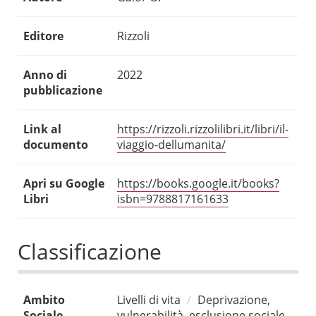
Editore
Rizzoli
Anno di
2022
pubblicazione
Link al
https://rizzoli.rizzolilibri.it/libri/il-
documento
viaggio-dellumanita/
Apri su Google
https://books.google.it/books?
Libri
isbn=9788817161633
Classificazione
Ambito
Livelli di vita
Deprivazione,
Sociale
vulnerabilità, esclusione sociale