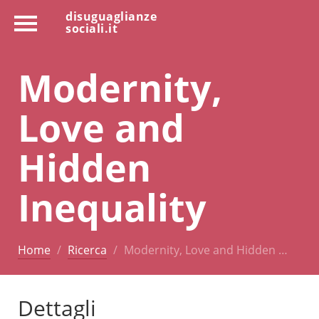
disuguaglianze
sociali.it
Modernity,
Love and
Hidden
Inequality
Home
Ricerca
Modernity, Love and Hidden …
Dettagli