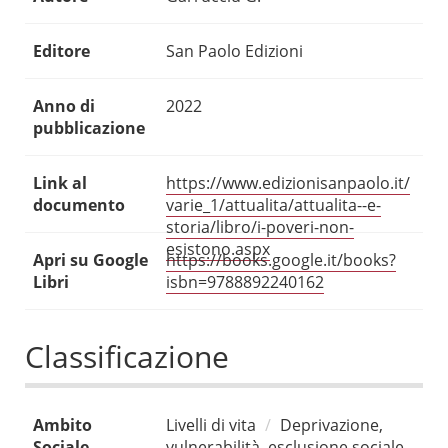
Editore
San Paolo Edizioni
Anno di
2022
pubblicazione
Link al
https://www.edizionisanpaolo.it/
documento
varie_1/attualita/attualita--e-
storia/libro/i-poveri-non-
esistono.aspx
Apri su Google
https://books.google.it/books?
Libri
isbn=9788892240162
Classificazione
Ambito
Livelli di vita
Deprivazione,
Sociale
vulnerabilità, esclusione sociale