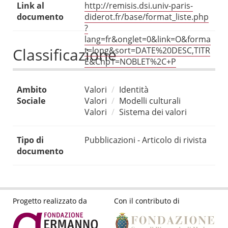
Link al
http://remisis.dsi.univ-paris-
documento
diderot.fr/base/format_liste.php
?
lang=fr&onglet=0&link=O&forma
Classificazione
t=long&sort=DATE%20DESC,TITR
E&Chp1=NOBLET%2C+P
Ambito
Valori
Identità
Sociale
Valori
Modelli culturali
Valori
Sistema dei valori
Tipo di
Pubblicazioni - Articolo di rivista
documento
Progetto realizzato da
Con il contributo di