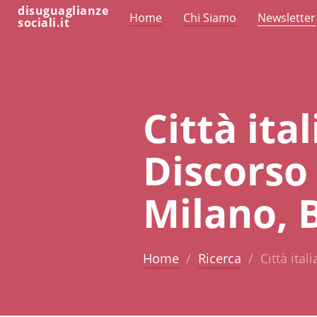
disuguaglianze
Home
Chi Siamo
Newsletter
sociali.it
Città ita
Discorso 
Milano, 
Home
Ricerca
Città ita